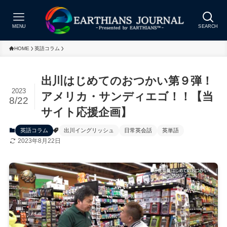
MENU
SEARCH
HOME
英語コラム
出川はじめてのおつかい第９弾！
2023
アメリカ・サンディエゴ！！【当
8/22
サイト応援企画】
英語コラム
出川イングリッシュ
日常英会話
英単語
2023年8月22日