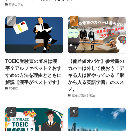
英語コラム
TOEIC受験票の署名は漢
【偏差値オバケ】参考書の
字？アルファベット？おす
カバーは外して使おう！デ
すめの方法を理由とともに
キる人は皆やっている『形
解説【漢字がベストです】
から入る英語学習』のスス
メ。
TOEIC
究極の英語学習法