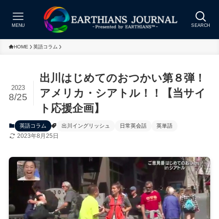
MENU
SEARCH
HOME
英語コラム
出川はじめてのおつかい第８弾！
2023
アメリカ・シアトル！！【当サイ
8/25
ト応援企画】
英語コラム
出川イングリッシュ
日常英会話
英単語
2023年8月25日